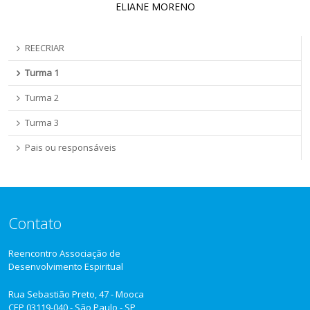
ELIANE MORENO
REECRIAR
Turma 1
Turma 2
Turma 3
Pais ou responsáveis
Contato
Reencontro Associação de
Desenvolvimento Espiritual
Rua Sebastião Preto, 47 - Mooca
CEP 03119-040 - São Paulo - SP