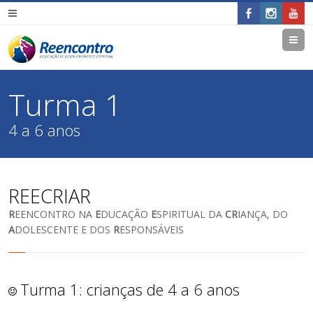
M
Turma 1
4 a 6 anos
REECRIAR
R
EENCONTRO NA
E
DUCAÇÃO
E
SPIRITUAL DA
CR
IANÇA, DO
A
DOLESCENTE E DOS
R
ESPONSÁVEIS
Turma 1: crianças de 4 a 6 anos