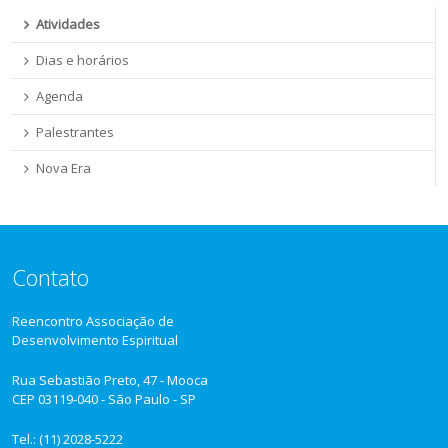
Atividades
Dias e horários
Agenda
Palestrantes
Nova Era
Contato
Reencontro Associação de
Desenvolvimento Espiritual
Rua Sebastião Preto, 47 - Mooca
CEP 03119-040 - São Paulo - SP
Tel.: (11) 2028-5222